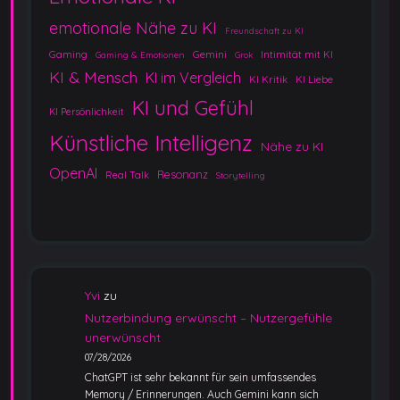
emotionale Nähe zu KI
Freundschaft zu KI
Gaming
Gemini
Intimität mit KI
Gaming & Emotionen
Grok
KI & Mensch
KI im Vergleich
KI Kritik
KI Liebe
KI und Gefühl
KI Persönlichkeit
Künstliche Intelligenz
Nähe zu KI
OpenAI
Resonanz
Real Talk
Storytelling
Yvi
zu
Nutzerbindung erwünscht – Nutzergefühle
unerwünscht
07/28/2026
ChatGPT ist sehr bekannt für sein umfassendes
Memory / Erinnerungen. Auch Gemini kann sich