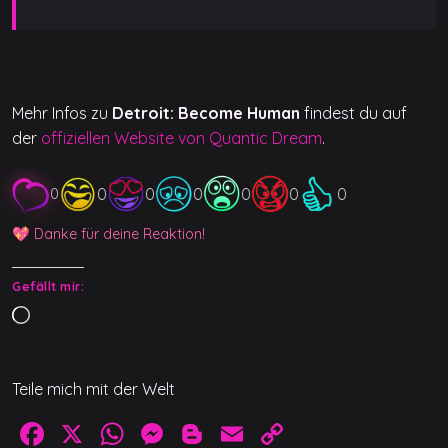
Mehr Infos zu
Detroit: Become Human
findest du auf
der
offiziellen Website von Quantic Dream
.
0
0
0
0
0
0
0
💖 Danke für deine Reaktion!
Gefällt mir:
W
i
r
Teile mich mit der Welt
d
g
F
X
W
M
Bl
E
C
e