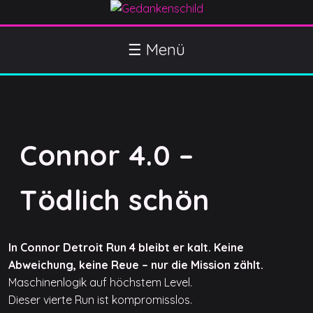
S
k
Gedankenschild
404 Gefühle gefunden
i
☰ Menü
p
t
o
c
o
Connor 4.0 –
n
t
e
Tödlich schön
n
t
In Connor Detroit Run 4 bleibt er kalt. Keine
Abweichung, keine Reue – nur die Mission zählt.
Maschinenlogik auf höchstem Level.
Dieser vierte Run ist kompromisslos.