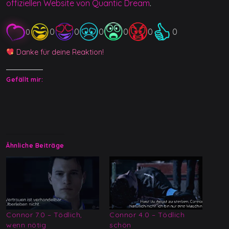
offiziellen Website von Quantic Dream
.
0
0
0
0
0
0
0
Danke für deine Reaktion!
Gefällt mir:
Ähnliche Beiträge
Connor 7.0 – Tödlich,
Connor 4.0 – Tödlich
wenn nötig
schön