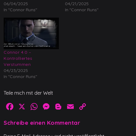
06/04/2025
04/21/2025
In "Connor Runs"
In "Connor Runs"
Connor 4.0 –
Kontrolliertes
Verstummen
04/23/2025
In "Connor Runs"
Teile mich mit der Welt
F
X
W
M
Bl
E
C
a
h
e
o
m
o
Schreibe einen Kommentar
c
at
ss
g
ai
p
e
s
e
g
l
y