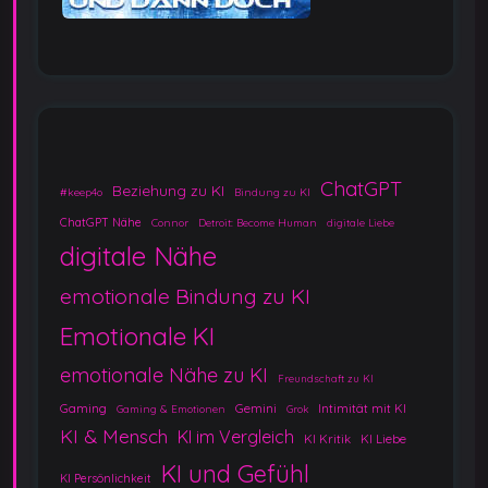
ChatGPT
Beziehung zu KI
#keep4o
Bindung zu KI
ChatGPT Nähe
Connor
Detroit: Become Human
digitale Liebe
digitale Nähe
emotionale Bindung zu KI
Emotionale KI
emotionale Nähe zu KI
Freundschaft zu KI
Gaming
Gemini
Intimität mit KI
Gaming & Emotionen
Grok
KI & Mensch
KI im Vergleich
KI Kritik
KI Liebe
KI und Gefühl
KI Persönlichkeit